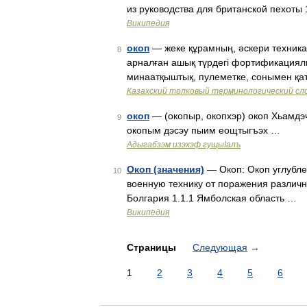
из руководства для британской пехоты
Википедия
окоп
— жеке құрамның, әскери техника
8
арналған ашық түрдегі фортификациял
минаатқыштық, пулеметке, сонымен қат
Казахский толковый терминологический сло
окоп
— (окопыр, окопхэр) окоп Хьамдэч
9
окопым дэсэу пыим еощтыгъэх …
Адыгабзэм изэхэф гущыIалъ
Окоп (значения)
— Окоп: Окоп углубле
10
военную технику от поражения различ
Болгария 1.1.1 Ямболская область …
Википедия
Страницы
Следующая
→
1
2
3
4
5
6