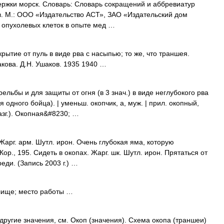
ржки морск. Словарь: Словарь сокращений и аббревиатур
ов. М.: ООО «Издательство АСТ», ЗАО «Издательский дом
о опухолевых клеток в опыте мед …
рытие от пуль в виде рва с насыпью; то же, что траншея.
кова. Д.Н. Ушаков. 1935 1940 …
ельбы и для защиты от огня (в 3 знач.) в виде неглубокого рва
 одного бойца). | уменьш. окопчик, а, муж. | прил. окопный,
азг.). Окопная&#8230; …
арг. арм. Шутл. ирон. Очень глубокая яма, которую
Кор., 195. Сидеть в окопах. Жарг. шк. Шутл. ирон. Прятаться от
еди. (Запись 2003 г.) …
лище; место работы …
ругие значения, см. Окоп (значения). Схема окопа (траншеи)