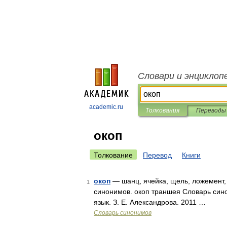
Словари и энциклоп
academic.ru
Толкования
Переводы
окоп
Толкование
Перевод
Книги
окоп
— шанц, ячейка, щель, ложемент, 
1
синонимов. окоп траншея Словарь сино
язык. З. Е. Александрова. 2011 …
Словарь синонимов