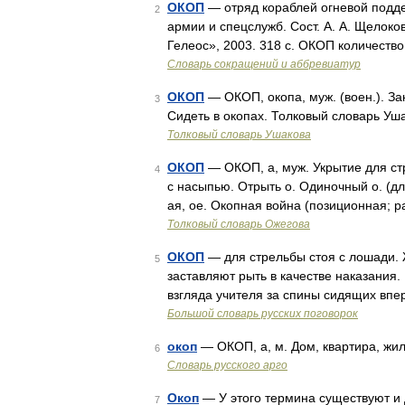
ОКОП
— отряд кораблей огневой подде
2
армии и спецслужб. Сост. А. А. Щелок
Гелеос», 2003. 318 с. ОКОП количеств
Словарь сокращений и аббревиатур
ОКОП
— ОКОП, окопа, муж. (воен.). Зак
3
Сидеть в окопах. Толковый словарь Уша
Толковый словарь Ушакова
ОКОП
— ОКОП, а, муж. Укрытие для стр
4
с насыпью. Отрыть о. Одиночный о. (для
ая, ое. Окопная война (позиционная; р
Толковый словарь Ожегова
ОКОП
— для стрельбы стоя с лошади. Ж
5
заставляют рыть в качестве наказания. 
взгляда учителя за спины сидящих впер
Большой словарь русских поговорок
окоп
— ОКОП, а, м. Дом, квартира, жи
6
Словарь русского арго
Окоп
— У этого термина существуют и д
7