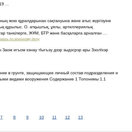
 19 …
ның жою құралдарынан сақтануына және атыс жүргізуіне
ық құрылыс. О. атқыштық, ұялы, артиллериялық
ар танкілерге, ЖҰМ, БТР және басқаларға арналған …
варь по военному делу
 Заом игъом кэнау тIыгъэу дзэр зыдэсрэр ары ЗэолIхэр
ние в грунте, защищающее личный состав подразделения и
ными видами вооружения Содержание 1 Топонимы 1.1
7
8
9
10
11
12
13